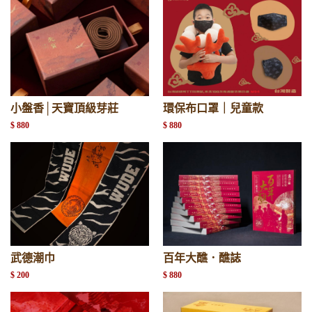
小盤香│天寶頂級芽莊
環保布口罩｜兒童款
$ 880
$ 880
武德潮巾
百年大醮．醮誌
$ 200
$ 880