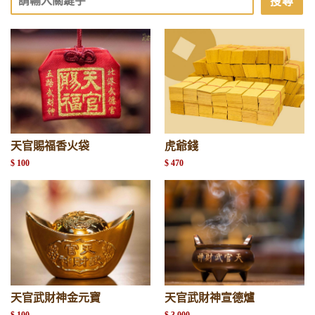
搜尋
天官賜福香火袋
虎爺錢
$ 100
$ 470
天官武財神金元寶
天官武財神宣德爐
$ 100
$ 3,000