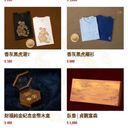
香灰黑虎潮T
香灰黑虎襯衫
$ 580
$ 880
財福純金紀念金幣木盒
臥香│貞觀富森
$ 480
$ 1,800