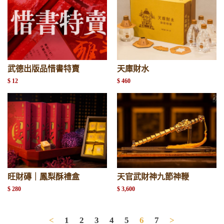
武德出版品惜書特賣
天庫財水
$ 12
$ 460
旺財磚｜鳳梨酥禮盒
天官武財神九節神鞭
$ 280
$ 3,600
<
1
2
3
4
5
6
7
>