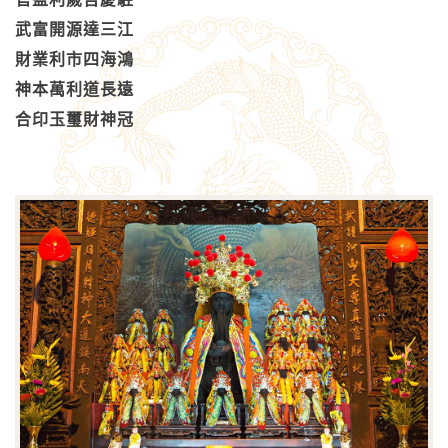
武富開源達三江
財業利市四海鴻
神本萬利道長遠
合印玉璽財神冠