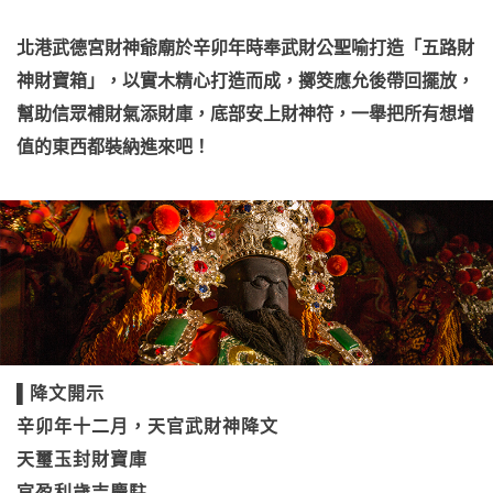
北港武德宮財神爺廟於辛卯年時奉武財公聖喻打造「五路財
神財寶箱」，以實木精心打造而成，擲筊應允後帶回擺放，
幫助信眾補財氣添財庫，底部安上財神符，一舉把所有想增
值的東西都裝納進來吧！
▌降文開示
辛卯年十二月，天官武財神降文
天璽玉封財寶庫
官盈利歲吉慶駐