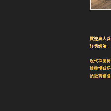
歡迎廣大善
詳情請洽：05
現代禪風房
精緻慢遊房
頂級商務會