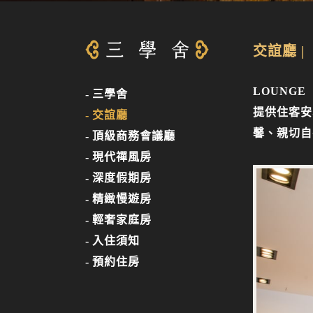
交誼廳 |
LOUNGE 
三學舍
提供住客安
交誼廳
馨、親切自
頂級商務會議廳
現代禪風房
深度假期房
精緻慢遊房
輕奢家庭房
入住須知
預約住房