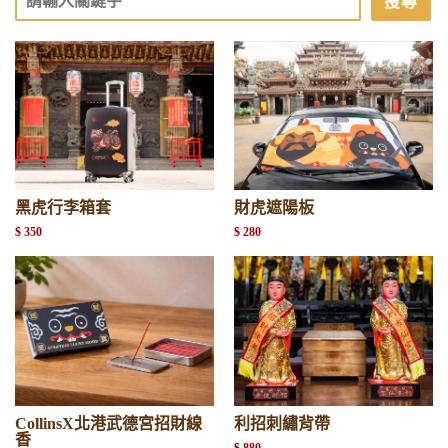
搜尋
黑虎行李箱套
財虎遮陽板
$ 350
$ 280
CollinsX北港武德宮招財線
利招刺繡背帶
香
$ 880