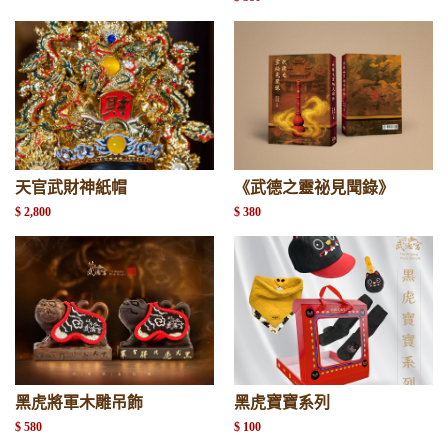
天官武財神紙帽
《武德之靈祕見聞錄》
$ 2,800
$ 380
黑虎將軍木雕吊飾
黑虎寶寶系列
$ 580
$ 100