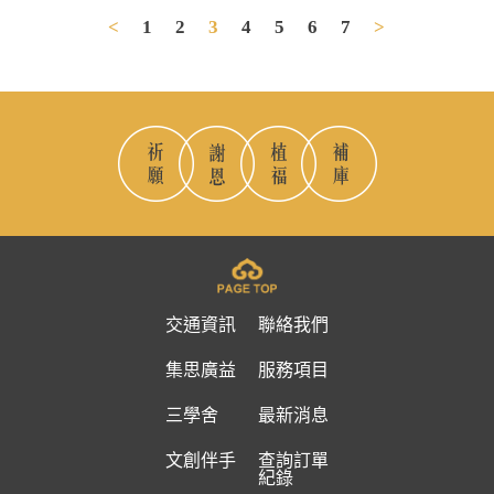
<
1
2
3
4
5
6
7
>
交通資訊
聯絡我們
集思廣益
服務項目
三學舍
最新消息
文創伴手
查詢訂單
紀錄