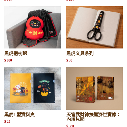
黑虎抱枕毯
黑虎文具系列
$ 800
$ 30
黑虎L型資料夾
天官武財神扶鸞濟世實錄：
內壇見聞
$ 25
$ 380