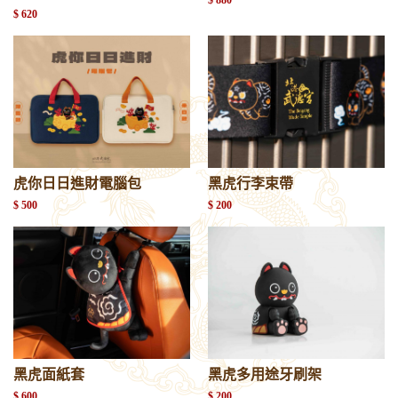
$ 620
虎你日日進財電腦包
黑虎行李束帶
$ 500
$ 200
黑虎面紙套
黑虎多用途牙刷架
$ 600
$ 200