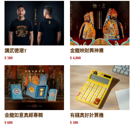
講武德潮T
金龍映財興神襖
$ 580
$ 4,800
金龍如意真經專輯
有錢真好計算機
$ 680
$ 380