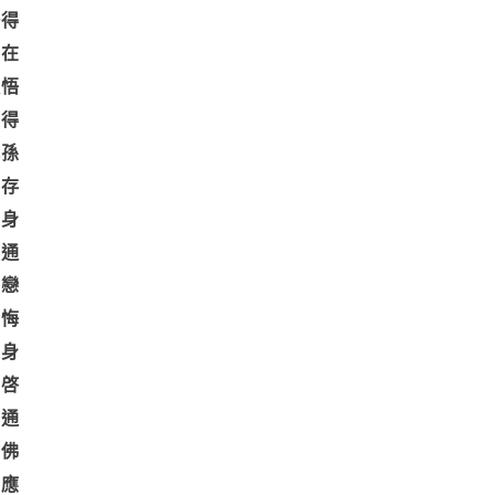
修得
自在
竅悟
欲得
代孫
空存
己身
撰通
需戀
覺悔
得身
觀啓
法通
真佛
有應