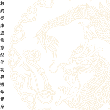
待救
時終
何從
復康
佛通
緣修
己意
超然
常伴
禪功
慧昇
相通
生牽
悟覺
己身