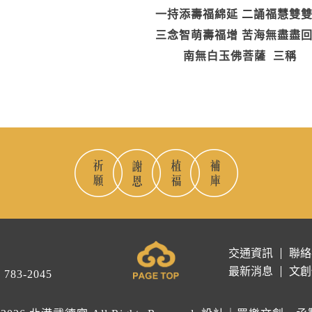
一持添壽福綿延 二誦福慧雙
三念智萌壽福增 苦海無盡盡
南無白玉佛菩薩 三稱
交通資訊
聯絡
最新消息
文創
｜
783-2045