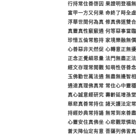
行持常住善啓因 果證明登福
富甲一方又何果 命終了時全
浮華世間何為真 修真佛道雙
真靈真性竅竅通 何等惡事當
珍惜五倫常態持 家境樂融無
心善惡非天然促 心轉意正無
正念正覺細思量 法門無盡正
經文存理常閲觀 知萌性啓善
玉佛勸世萬法通 無盡無邊智
通逹真理佛真常 常住心中靈
真心誠意經研究 壽齡延增孫
慈悲真善常持住 諸天護法定
持經妙典常持誦 無常到來善
心靈安住真佛坐 心悲觀眾憐
蒼天降仙定有意 菩薩列佛皆