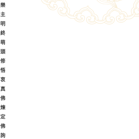
極樂
自主
自明
時終
念萌
一頭
實修
省悟
棄衷
見真
真佛
性煉
標定
詢佛
內詢