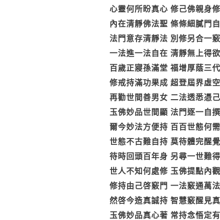
心靈何所盼真心 修己佛親身
內在清靜佛法聖 條條細膩門
法門意存清靜法 別修另合一
一法進一法自在 清靜無上得
百歲正寢孫滿堂 福增厚蔭三
修戒持滿功果成 超登屆界虛
再勸世間善男女 二法透悉憑
玉佛妙品世間顯 法門逐一自
爾今妙法方便持 百百世態何
世態不古難自持 莫待體完醒
待時回頭百年身 另尋一世難
世人不知何處修 玉佛提點內
修持由己啓竅門 一法竅通萬
然啓今造真誠持 智慧竅醒見
玉佛妙品真心著 常持念悟定