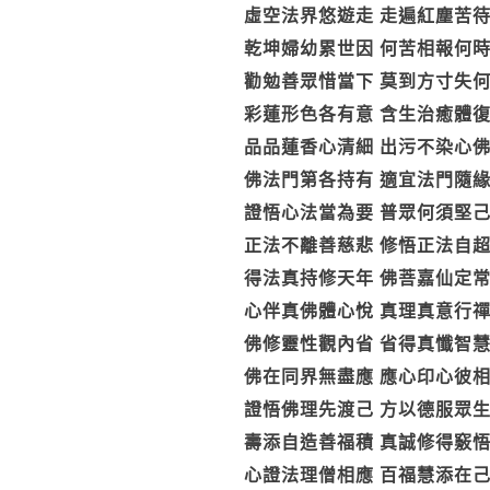
虛空法界悠遊走 走遍紅塵苦
乾坤婦幼累世因 何苦相報何
勸勉善眾惜當下 莫到方寸失
彩蓮形色各有意 含生治癒體
品品蓮香心清細 出污不染心
佛法門第各持有 適宜法門隨
證悟心法當為要 普眾何須堅
正法不離善慈悲 修悟正法自
得法真持修天年 佛菩嘉仙定
心伴真佛體心悅 真理真意行
佛修靈性觀內省 省得真懺智
佛在同界無盡應 應心印心彼
證悟佛理先渡己 方以德服眾
壽添自造善福積 真誠修得竅
心證法理僧相應 百福慧添在