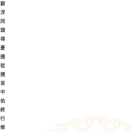
無窮
虛浮
合同
臨頭
價得
擾憂
法通
念從
相通
穩妥
堂中
常佑
盡終
助行
真修