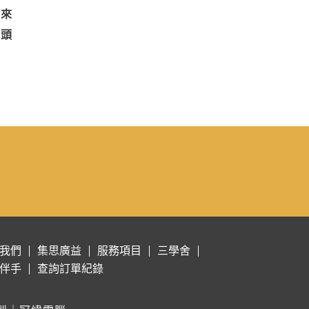
雙來
回頭
我們
集思廣益
服務項目
三學舍
伴手
查詢訂單紀錄