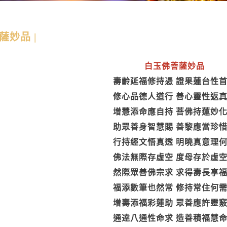
薩妙品 |
白玉佛菩薩妙品
壽齡延福修持憑 證果蓮台性
修心品德人道行 善心靈性返
增慧添命應自持 菩佛持蓮妙
助眾善身智慧賜 善黎應當珍
行持經文悟真透 明曉真意理
佛法無際存虛空 度母存於虛
然際眾善佛宗求 求得壽長享
福添數筆也然常 修持常住何
增壽添福彩蓮助 眾善應許靈
通逹八通性命求 造善積福慧