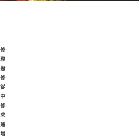
首修
真璞
化撥
惜修
何從
空中
福修
需求
竅通
命增