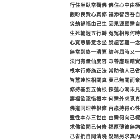
行住坐臥常觀佛 佛住心中由
觀盼良賢心真修 福添智啓吾
災劫禍福由己生 因果源頭需
生死輪迥五行轉 冤冤相報何
心寬慈腸意念坐 脫超苦難一
無常到終一清算 結秤屆時又
法門有量仙度容 眾善應理踏
根本行修施正法 常助他人己
智慧連性相關真 莫己無關而
修持基要五倫根 採蓮心濁未
壽福欲添惜根本 何需外求覓
佛道同理善根修 百歲持得心
靈性本存三世由 由需何向己
求佛欲聞己何修 福厚薄彼無
己省捫自問清曉 疑題另求真