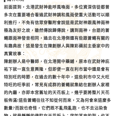
前面提到，北港武財神能呼風喚雨，多位資深信徒都曾
多次在重要場合看過武財神調和風雨使重大活動可以順
利進行，不免有信眾穿鑿附會說這是武財神跟風神雨神
極為友好之故，雖然傳說歸傳說，講到雨神，台語的蒼
蠅跟雨神發音相同，過去在北港倒還有些跟蒼蠅有關的
有趣典故！這是發生在陳創辦人與陳彩蘋前主委家中的
真實故事：
陳創辦人是中醫師，在北港開中藥鋪，原本在武財神庇
祐下就一直生意興隆，但即便一直在利市當中還是會有
特別旺的時節，在過去的數十年中，這些利市中又大旺
特旺的旺季前，常見有成群的蒼蠅就集結在創辦人家裡
的內廳，亦即本宮舊址的天花板上，幾乎要將整片天花
板佈滿!這些蒼蠅往往不知從何而來，又為何會來這麼多
數量?而說也奇怪，它們既不亂飛亂跑，也不去沾染食
物，就是靜靜的停駐在天花板上；突如其來的到，也不