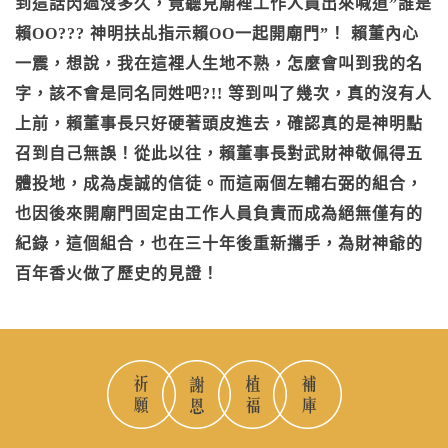
到這話閃過沒多久，竟聽見廟裡工作人員出來喊道”誰是
賴OO??? 神明扶乩指示賴OO一起開廟門”！ 賴董內心
一震，想說，我在這裡人生地不熟，怎麼會叫到我的名
字，該不會是同名同姓吧?!! 等到叫了幾次，真的沒有人
上前，賴董事長只好硬著頭皮進去，確認真的是神明點
召到自己無誤！從此以往，賴董事長對武財神敬佩得五
體投地，成為虔誠的信徒。而這兩個左輔右弼的組合，
也因後來開廟門固定由工作人員負責而成為絕無僅有的
紀錄，這個組合，也在三十年後重新攜手，為財神爺的
百年香火做了歷史的見證！