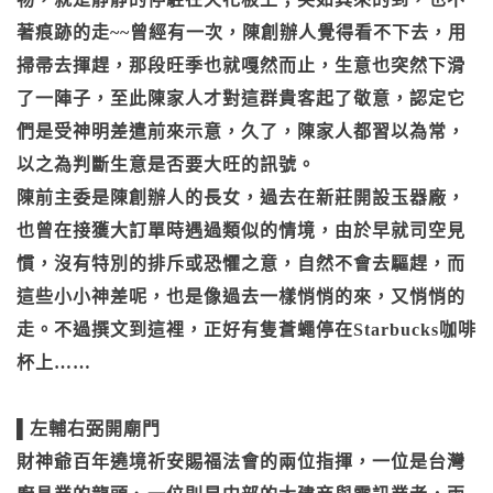
著痕跡的走~~曾經有一次，陳創辦人覺得看不下去，用
掃帚去揮趕，那段旺季也就嘎然而止，生意也突然下滑
了一陣子，至此陳家人才對這群貴客起了敬意，認定它
們是受神明差遣前來示意，久了，陳家人都習以為常，
以之為判斷生意是否要大旺的訊號。
陳前主委是陳創辦人的長女，過去在新莊開設玉器廠，
也曾在接獲大訂單時遇過類似的情境，由於早就司空見
慣，沒有特別的排斥或恐懼之意，自然不會去驅趕，而
這些小小神差呢，也是像過去一樣悄悄的來，又悄悄的
走。不過撰文到這裡，正好有隻蒼蠅停在Starbucks咖啡
杯上……
▌左輔右弼開廟門
財神爺百年遶境祈安賜福法會的兩位指揮，一位是台灣