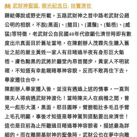
武財神聖誕
,
開光紀念日
,
扶鸞濟世
歸結傳說或野史所載，五路武財神之首中路老武財公趙
公明的相貌，不脫[黑面]、[龍目]、[濃鬚]、[魁梧]、[威
猛]等特徵，老武財公自民國40年代欲顯化濟世時即有數
度出示真面目於舊址當地，在陳創辦人茂霖先生購入舊
址之前的屋主黃姓一家人有目睹過半夜有身形巨大魁
梧、膚色黝黑的武將於廳堂內昂首闊步，黃家人不明就
裡，不知道有幸能親睹尊神容貌，反而不敢再住下去，
舉家遷往台中。
陳創辦人舉家遷入後，並沒有遇過上述的情事，一直到
陳夫人得病遇武財神渡化！當時陳夫人在病榻之間，曾
見一彪形大漢，黑面，怒目圓睜，臂膀粗壯多毛且手臂
上毛孔明顯，事後才知道是尊神駕到提點要出來濟世！
這也是目前為止所聽過目睹過尊神容貌者，描述最為詳
細的。而在雕開基財神的聖像時，武財公也在夢中向雕