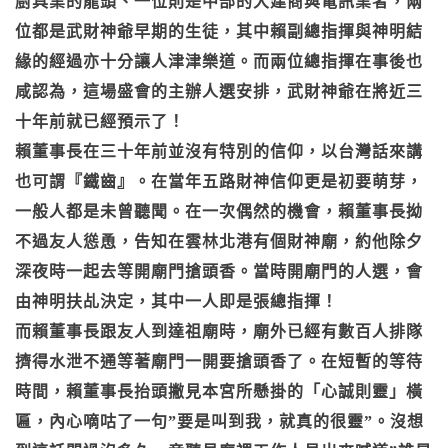
廚具業的龍頭、一位則是中部的大建商與電訊業者，兩
位都是武財神爺早期的生徒，其中賴副總指揮與神明結
緣的經過亦十分讓人津津樂道。而兩位總指揮在事後也
咸認為，這場盛會的主辦人選安排，武財神爺在將近三
十年前就已經預示了！
賴董事長在三十年前並沒有特別的信仰，以台灣話來講
也可謂『鐵齒』。在當年五路財神信仰更是初要萌芽，
一般人都是未曾聽聞。在一次偶然的機會，賴董事長拗
不過友人慫恿，告知在雲林北港有個財神廟，約他除夕
深夜時一起去等開廟門搶頭香。當時開廟門的人選，會
由神明扶乩決定，其中一人即是張總指揮！
而賴董事長跟友人到達祖廟時，廟外已經有數百人排隊
擠得水泄不通等著廟門一開要搶頭香了。在短暫的等待
時間，賴董事長抬頭撇見本宮所懸掛的「心誠則靈」橫
匾，內心嘀咕了一句”要是叫到我，就真的很靈”。沒想