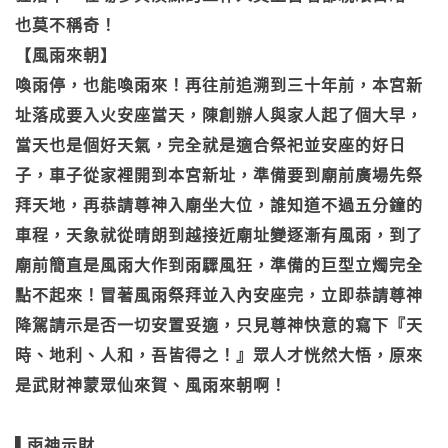
也莫不稱奇！
【風雨來朝】
喚雨停，也能喚雨來！再往前追溯到三十年前，本宮新
址落成要入火安座當天，陳創辦人與家人起了個大早，
當天也是個好天氣，完全就是適合祭祀並安座的好日
子，車子從家裡開到本宮新址，準備要到廟前廣場先祭
拜天地，再恭請尊神入廟坐大位，誰知道不過五分鐘的
車程，天象就從晴朗到越接近廟址變逐漸有風雨，到了
廟前簡直是風雨大作到雨驟風狂，準備的巨型立燭完全
點不起來！冒著風雨祭拜並入內安座完，立即恭請尊神
降駕請示是否一切安置妥適，只見尊神快意的寫下『天
時、地利、人和，吾皆得之！』眾人才恍然大悟，原來
是武財神蒙眾仙來賀、風雨來朝啊！
▌雨神示財