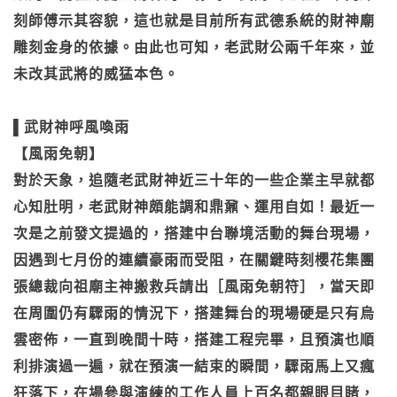
刻師傅示其容貌，這也就是目前所有武德系統的財神廟
雕刻金身的依據。由此也可知，老武財公兩千年來，並
未改其武將的威猛本色。
▌武財神呼風喚雨
【風雨免朝】
對於天象，追隨老武財神近三十年的一些企業主早就都
心知肚明，老武財神頗能調和鼎鼐、運用自如！最近一
次是之前發文提過的，搭建中台聯境活動的舞台現場，
因遇到七月份的連續豪雨而受阻，在關鍵時刻櫻花集團
張總裁向祖廟主神搬救兵請出［風雨免朝符］，當天即
在周圍仍有驟雨的情況下，搭建舞台的現場硬是只有烏
雲密佈，一直到晚間十時，搭建工程完畢，且預演也順
利排演過一遍，就在預演一結束的瞬間，驟雨馬上又瘋
狂落下，在場參與演練的工作人員上百名都親眼目睹，