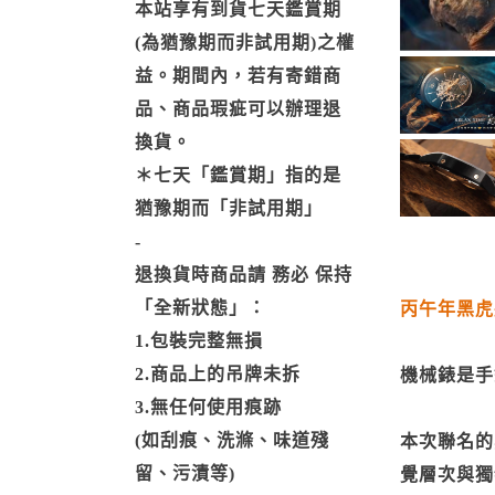
本站享有到貨七天鑑賞期
(為猶豫期而非試用期)之權
益。期間內，若有寄錯商
品、商品瑕疵可以辦理退
換貨。
＊七天「鑑賞期」指的是
猶豫期而「非試用期」
-
退換貨時商品請 務必 保持
「全新狀態」：
丙午年黑虎
1.包裝完整無損
2.商品上的吊牌未拆
機械錶是手
3.無任何使用痕跡
(如刮痕、洗滌、味道殘
本次聯名的
留、污漬等)
覺層次與獨