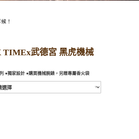
等候！
X TIMEx武德宮 黑虎機械
列 ●獨家設計 ●購買機械腕錶，另贈專屬香火袋