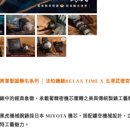
將軍聖誕聯名系列 │ 法柏鐘錶RELAX TIME X 北港武德
錶中的經典象徵，承載著精密機芯運轉之美與傳統製錶工藝
黑虎機械腕錶採日本 MIYOTA 機芯，搭配鏤空機械設計
特工藝魅力。