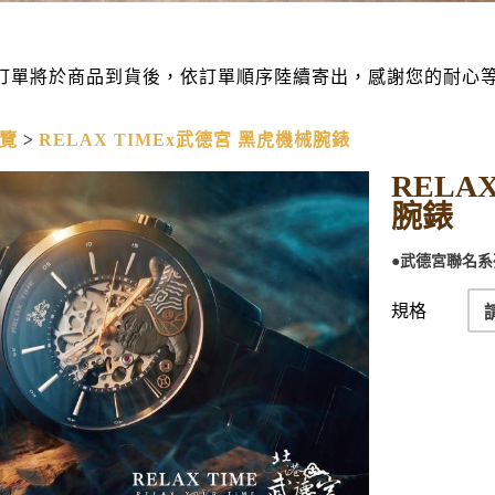
訂單將於商品到貨後，依訂單順序陸續寄出，感謝您的耐心
覽
RELAX TIMEx武德宮 黑虎機械腕錶
RELA
腕錶
●武德宮聯名系
規格