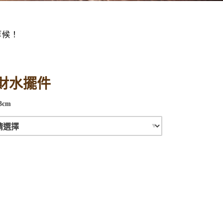
等候！
財水擺件
3cm