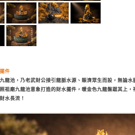
擺件
九龍池，乃老武財公接引龍脈水源、賑濟眾生而設，無論水
照祖廟九龍池意象打造的財水擺件，暖金色九龍盤踞其上，
財水長流！