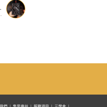
軍虎牌
7.5*厚1cm
我們
集思廣益
服務項目
三學舍