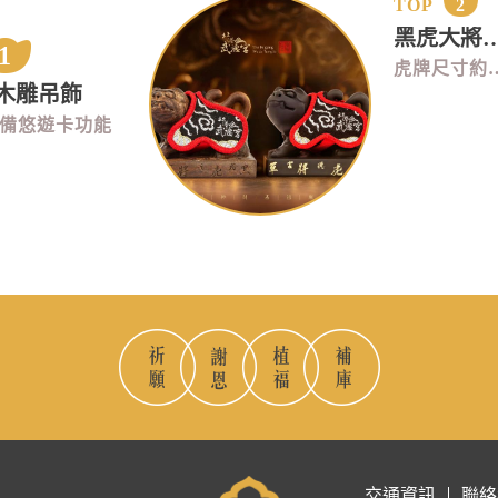
TOP
2
黑虎大將
1
虎牌尺寸約寬5*高
木雕吊飾
備悠遊卡功能
交通資訊
聯絡