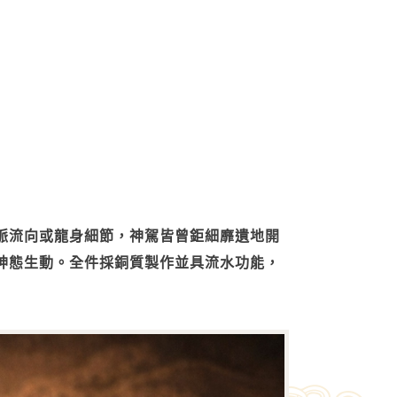
脈流向或龍身細節，神駕皆曾鉅細靡遺地開
神態生動。全件採銅質製作並具流水功能，