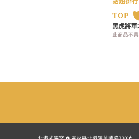
話題排行
TOP
黑虎將軍
此商品不具
北港武德宮
雲林縣北港鎮華勝路330號