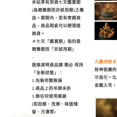
本站享有到貨七天鑑賞期
(為猶豫期而非試用期)之權
益。期間內，若有寄錯商
品、商品瑕疵可以辦理退
換貨。
＊七天「鑑賞期」指的是
猶豫期而「非試用期」
-
九龍池財水
退換貨時商品請 務必 保持
財神祖廟的
「全新狀態」：
示指引。比
1.包裝完整無損
金龍入宅，
2.商品上的吊牌未拆
3.無任何使用痕跡
(如刮痕、洗滌、味道殘
留、污漬等)