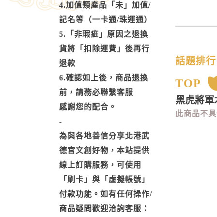
4.加值類產品「未」加值/
記名等（一卡通/珠運通）
5.「非瑕疵」原因之退換
貨將「扣除運費」後再行
話題排行
退款
6.確認如上後，商品退換
TOP
前，請務必聯繫客服
黑虎將軍
感謝您的配合。
此商品不具
-
為與各地善信分享北港武
德宮文創好物，本站提供
線上訂購服務，可使用
「刷卡」與「虛擬帳號」
付款功能。如有任何操作/
商品疑問歡迎洽詢客服：