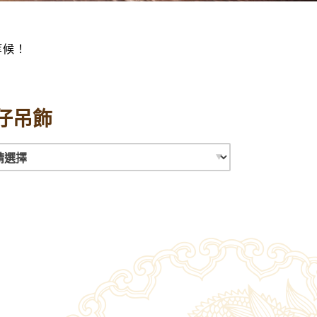
等候！
仔吊飾