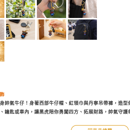
飾
身帥氣牛仔！身著西部牛仔帽、紅領巾與丹寧吊帶褲，造型
、鑰匙或車內，讓黑虎陪你勇闖四方、拓展財路，帥氣守護