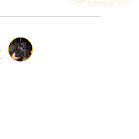
軍虎牌
7.5*厚1cm