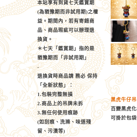
本站享有到貨七天鑑賞期
(為猶豫期而非試用期)之權
益。期間內，若有寄錯商
品、商品瑕疵可以辦理退
換貨。
＊七天「鑑賞期」指的是
猶豫期而「非試用期」
-
退換貨時商品請 務必 保持
「全新狀態」：
1.包裝完整無損
黑虎牛仔吊
2.商品上的吊牌未拆
百變黑虎化
3.無任何使用痕跡
可掛於包袋
(如刮痕、洗滌、味道殘
留、污漬等)