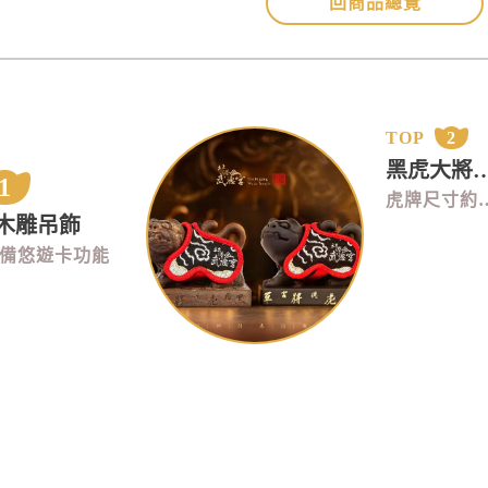
回商品總覽
TOP
2
黑虎大將
1
虎牌尺寸約寬5*高
木雕吊飾
備悠遊卡功能