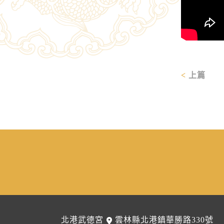
上篇
北港武德宮
雲林縣北港鎮華勝路330號