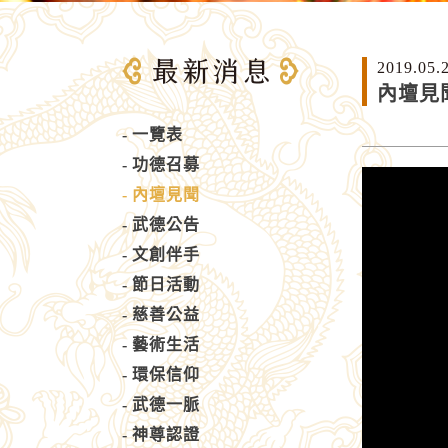
2019.05.
內壇見
一覽表
功德召募
內壇見聞
武德公告
文創伴手
節日活動
慈善公益
藝術生活
環保信仰
武德一脈
神尊認證