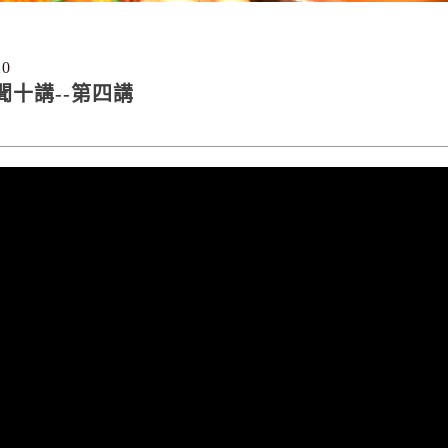
20
聞十講--第四講