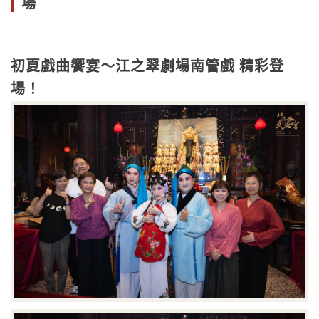
場
初夏戲曲饗宴～江之翠劇場南管戲 精彩登
場！