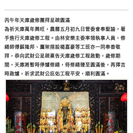
丙午年天庫歲修團拜呈疏圓滿
為祈天庫萬年興旺，農曆五月初九日管委會奉聖諭，著
手進行天庫歲修工程。由林安樂主委率領執事人員、修
繕師傅蘇隆邦、鷹架搭設楊嘉豪等工班亦一同奉香敬
拜，恭向武財公呈疏稟告天庫歲修工程啟動，歲修期
間，天庫將暫時停爐修繕，待修繕臻至圓滿後，再擇吉
時啟爐，祈求武財公庇佑工程平安，順利圓滿。