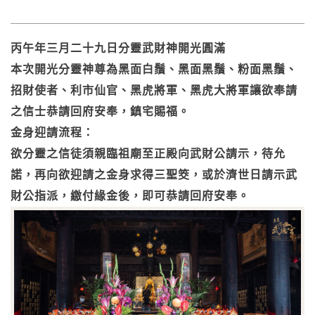
丙午年三月二十九日分靈武財神開光圓滿
本次開光分靈神尊為黑面白鬚、黑面黑鬚、粉面黑鬚、
招財使者、利市仙官、黑虎將軍、黑虎大將軍讓欲奉請
之信士恭請回府安奉，鎮宅賜福。
金身迎請流程：
欲分靈之信徒須親臨祖廟至正殿向武財公請示，待允
諾，再向欲迎請之金身求得三聖筊，或於濟世日請示武
財公指派，繳付緣金後，即可恭請回府安奉。