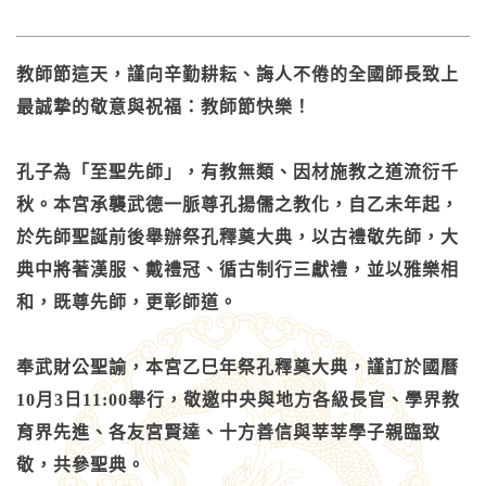
教師節這天，謹向辛勤耕耘、誨人不倦的全國師長致上
最誠摯的敬意與祝福：教師節快樂！
孔子為「至聖先師」，有教無類、因材施教之道流衍千
秋。本宮承襲武德一脈尊孔揚儒之教化，自乙未年起，
於先師聖誕前後舉辦祭孔釋奠大典，以古禮敬先師，大
典中將著漢服、戴禮冠、循古制行三獻禮，並以雅樂相
和，既尊先師，更彰師道。
奉武財公聖諭，本宮乙巳年祭孔釋奠大典，謹訂於國曆
10月3日11:00舉行，敬邀中央與地方各級長官、學界教
育界先進、各友宮賢達、十方善信與莘莘學子親臨致
敬，共參聖典。