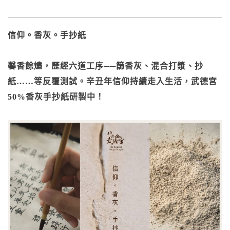
信仰。香灰。手抄紙
馨香餘燼，歷經六道工序──篩香灰、混合打漿、抄
紙……等反覆測試。辛丑年信仰持續走入生活，武德宮
50%香灰手抄紙研製中！