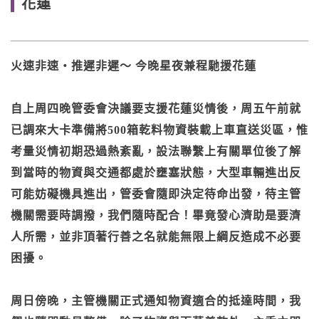
花蓮
火速非速・推遲非遲～ 今晚星夜兼程馳援花蓮
自上周四晚管委會決議要支援花蓮災情後，周五午前就
已調來大卡準備將500箱乾料物資裝載上車直送災區，惟
考量災情初期恐過熱紊亂，設法聯繫上有關單位後了解
到當時的物資與交通都處於壅塞狀態，大型車輛進出反
可能妨礙機具進出，管委會隨即決定待命出發，待主管
機關需要時調撥，我們隨時配合！畢竟發心濟助是要濟
人所需，並非頂著行善之名就能無限上綱反造成不必要
困擾。
周日傍晚，主管機關正式通知物資適合的抵達時間，我