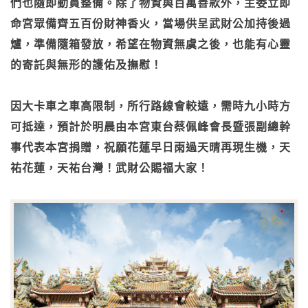
們也隨即動員整備。除了物資與百萬善款外，主委立即
命宮眾備齊五百份財神香火，當場供呈武財公加持後過
爐，準備隨箱發放，希望在物資無虞之後，也能有心靈
的寄託與無形的護佑及撫慰！
因大卡車之車高限制，所行路線會較遠，需時九小時方
可抵達，預計於明晨由本宮東台蔡佩峰會長暨張副總幹
事代表本宮捐贈，祝願花蓮早日雨過天晴再現生機，天
祐花蓮，天祐台灣！武財公賜福大家！